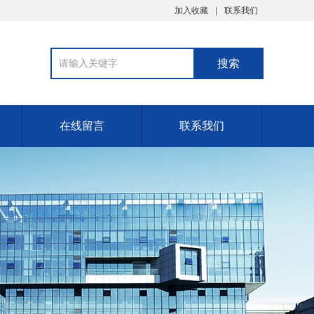
加入收藏
联系我们
在线留言
联系我们