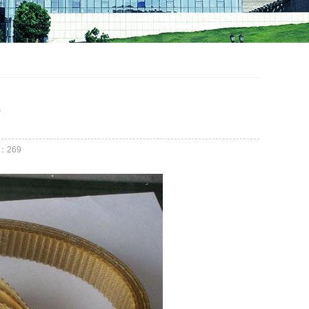
：
269