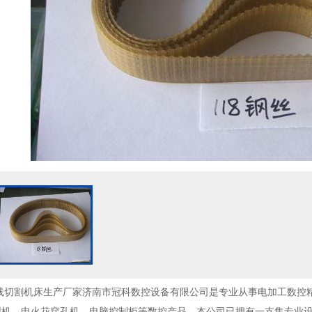
线切割机床生产厂家济南市冠科数控设备有限公司是专业从事电加工数控
型机、电火花穿孔机、电脑控制柜等数控产品。本公司已拥有一支集专业