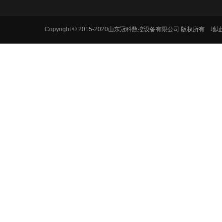
Copyright © 2015-2020山东冠科数控设备有限公司 版权