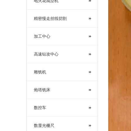
电火花成型机
精密慢走丝线切割
加工中心
高速钻攻中心
雕铣机
炮塔铣床
数控车
数显光栅尺