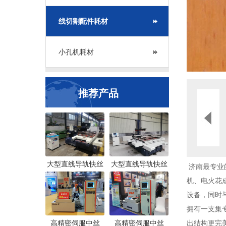
线切割配件耗材
小孔机耗材
推荐产品
大型直线导轨快丝
大型直线导轨快丝
济南最专业
机、电火花
设备，同时
拥有一支集
高精密伺服中丝
高精密伺服中丝
出结构更完