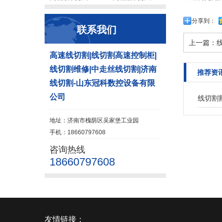
分享到：
联系我们
上一篇：
高速线切割|线切割高速控制柜|
线切割维修|中走丝线切割|济南
推荐资
线切割-山东冠科数控设备有限
公司
线切割
地址：济南市槐荫区吴家堡工业园
手机：18660797608
咨询热线
18660797608
友情链接：